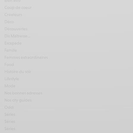
Bien être
Coup de coeur
Créateurs
Déco
Découvertes
Dis Maîtresse…
Escapade
Famille
Femmes extraordinaires
Food
Histoire du soir
Lifestyle
Mode
Nos bonnes adresses
Nos city guides
Oddi
Séries
Séries
Séries