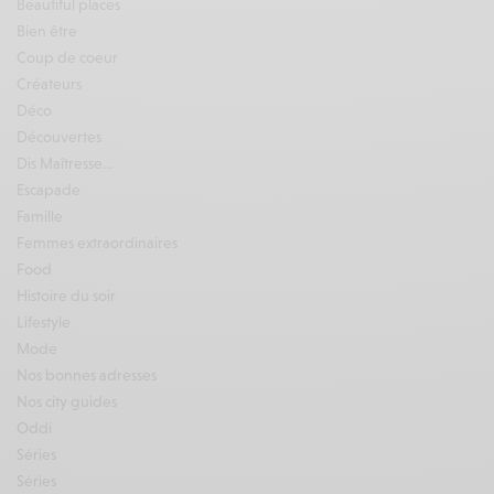
Beautiful places
Bien être
Coup de coeur
Créateurs
Déco
Découvertes
Dis Maîtresse…
Escapade
Famille
Femmes extraordinaires
Food
Histoire du soir
Lifestyle
Mode
Nos bonnes adresses
Nos city guides
Oddi
Séries
Séries