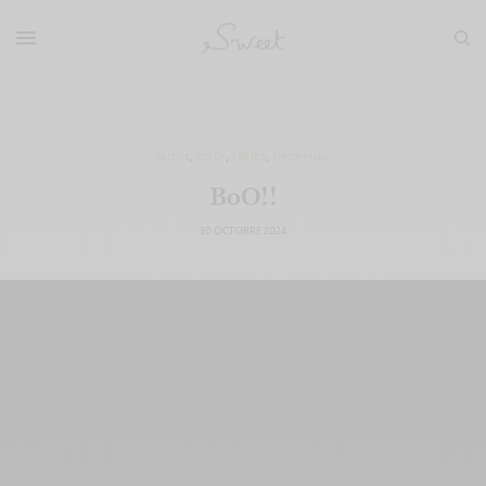
MODE
,
ODDI
,
SÉRIES
,
SHOPPING
BoO!!
30 OCTOBRE 2024