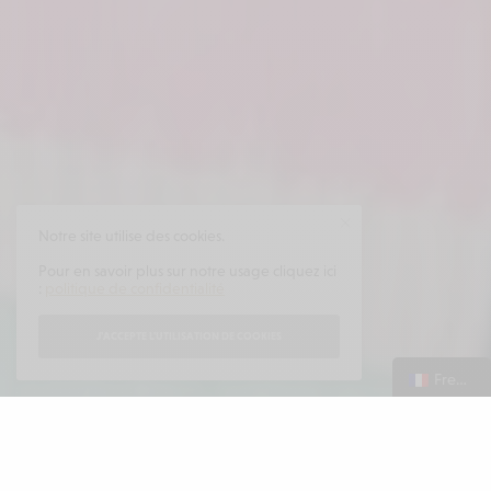
Notre site utilise des cookies.
Pour en savoir plus sur notre usage cliquez ici
:
politique de confidentialité
J'ACCEPTE L'UTILISATION DE COOKIES
French