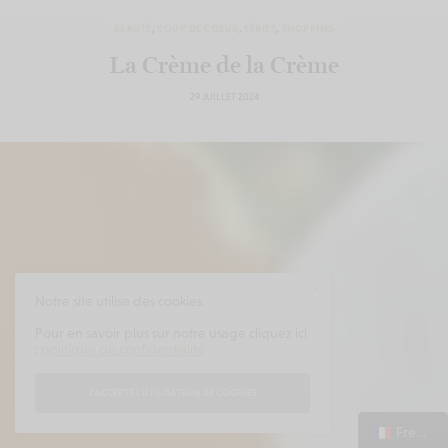
BEAUTÉ
,
COUP DE COEUR
,
SÉRIES
,
SHOPPING
La Crème de la Crème
29 JUILLET 2024
Notre site utilise des cookies.
Pour en savoir plus sur notre usage cliquez ici
:
politique de confidentialité
J'ACCEPTE L'UTILISATION DE COOKIES
French