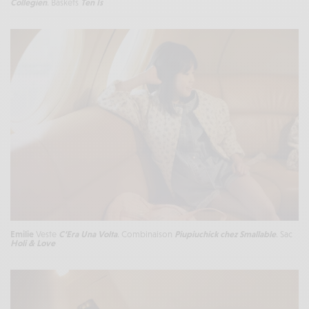
Collegien
. Baskets
Ten Is
Emilie
Veste
C’Era Una Volta
. Combinaison
Piupiuchick
chez Smallable
. Sac
Holi & Love