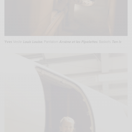
Yves
Veste
Louis Louise
. Pantalon
Arsène et les Pipelettes
. Baskets
Ten Is