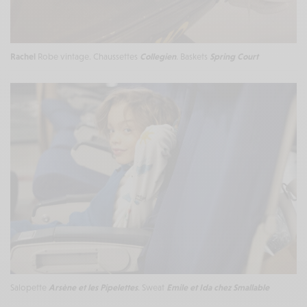
Rachel
Robe vintage. Chaussettes
Collegien
. Baskets
Spring Court
Salopette
Arsène et les Pipelettes
. Sweat
Emile et Ida
chez Smallable