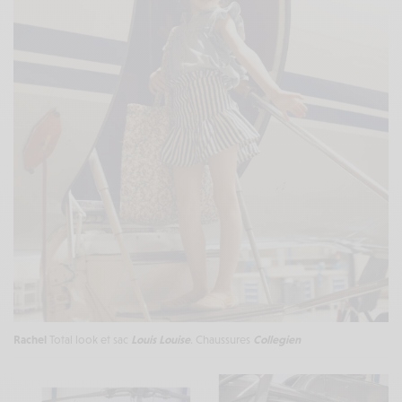
Rachel
Total look et sac
Louis Louise
. Chaussures
Collegien