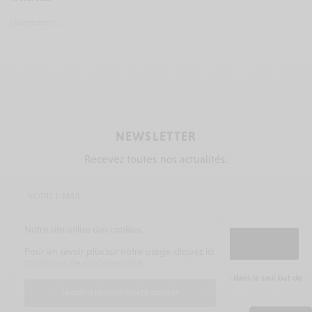
chargement…
NEWSLETTER
Recevez toutes nos actualités.
Notre site utilise des cookies.
INSCRIVEZ-VOUS
Pour en savoir plus sur notre usage cliquez ici
:
politique de confidentialité
En souscrivant vous acceptez que l'on traite vos données dans le seul but de
vous envoyer nos actualités.
J'ACCEPTE L'UTILISATION DE COOKIES