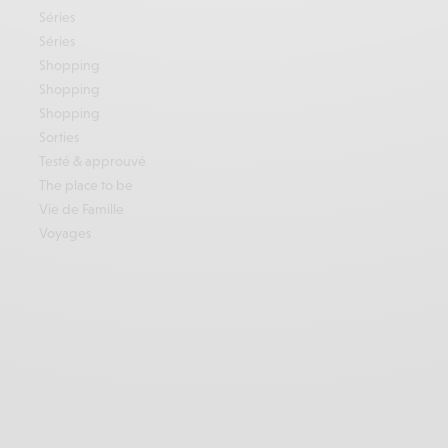
Séries
Séries
Shopping
Shopping
Shopping
Sorties
Testé & approuvé
The place to be
Vie de Famille
Voyages