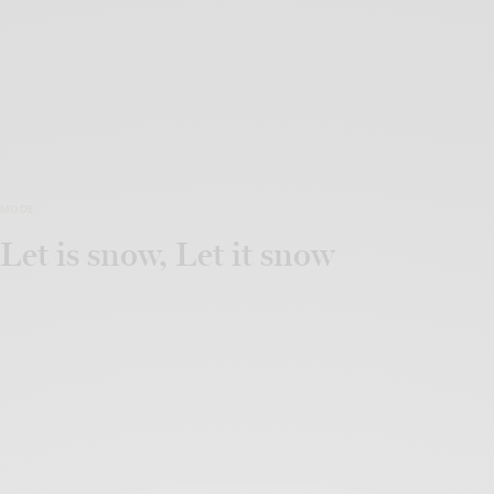
MODE
Let is snow, Let it snow