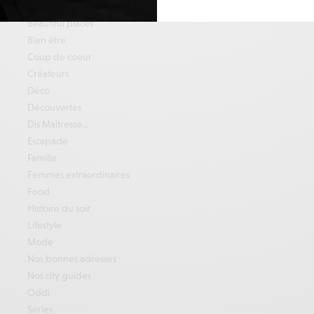
Beauté
Beautiful places
Bien être
Coup de coeur
Créateurs
Déco
Découvertes
Dis Maîtresse…
Escapade
Famille
Femmes extraordinaires
Food
Histoire du soir
Lifestyle
Mode
Nos bonnes adresses
Nos city guides
Oddi
Séries