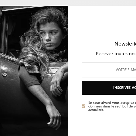
Newslett
MODE
La liste au Père Noel, des
Recevez toutes nos 
grands enfants
INSCRIVEZ-V
En souscrivant vous acceptez q
données dans le seul but de 
actualités.
CATÉGORIES
SUIVEZ-NOUS