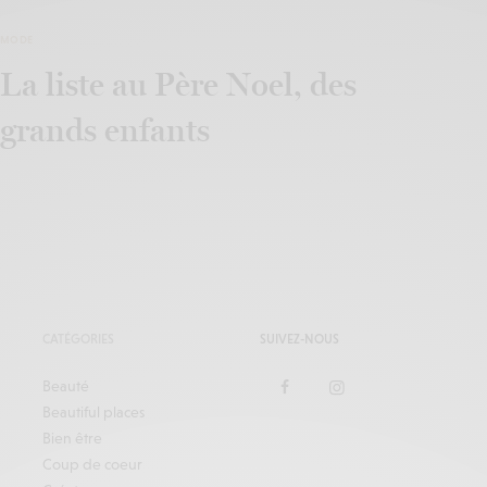
MODE
La liste au Père Noel, des
grands enfants
CATÉGORIES
SUIVEZ-NOUS
Beauté
Beautiful places
Bien être
Coup de coeur