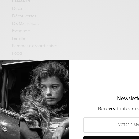
Créateurs
Déco
Découvertes
Dis Maîtresse…
Escapade
Famille
Femmes extraordinaires
Food
Histoire du soir
Lifestyle
Mode
Nos bonnes adresses
Nos city guides
Newslett
Oddi
Séries
Recevez toutes nos 
Séries
Séries
Shopping
Shopping