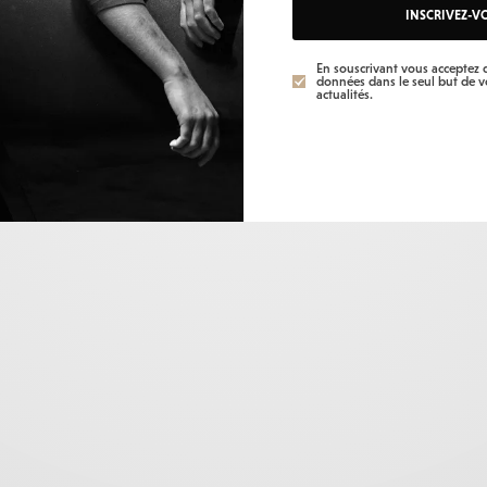
Shopping
INSCRIVEZ-V
Sorties
Testé & approuvé
En souscrivant vous acceptez q
données dans le seul but de 
The place to be
actualités.
Vie de Famille
Voyages