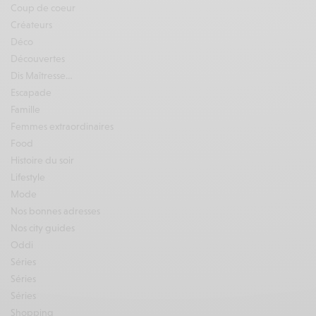
Coup de coeur
Créateurs
Déco
Découvertes
Dis Maîtresse…
Escapade
Famille
Femmes extraordinaires
Food
Histoire du soir
Lifestyle
Mode
Nos bonnes adresses
Nos city guides
Oddi
Séries
Séries
Séries
Shopping