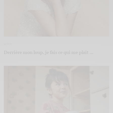
MODE
Derrière mon loup, je fais ce qui me plait …