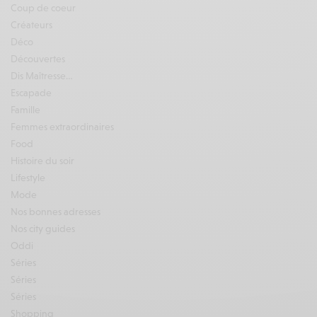
Coup de coeur
Créateurs
Déco
Découvertes
Dis Maîtresse…
Escapade
Famille
Femmes extraordinaires
Food
Histoire du soir
Lifestyle
Mode
Nos bonnes adresses
Nos city guides
Oddi
Séries
Séries
Séries
Shopping