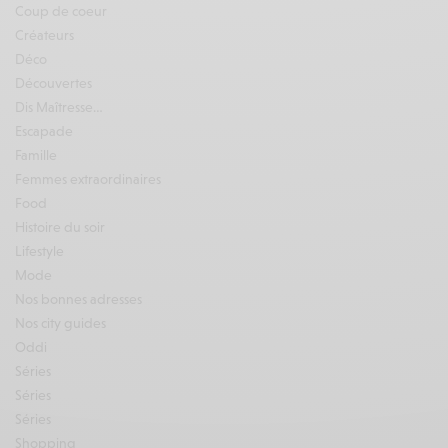
Coup de coeur
Créateurs
Déco
Découvertes
Dis Maîtresse…
Escapade
Famille
Femmes extraordinaires
Food
Histoire du soir
Lifestyle
Mode
Nos bonnes adresses
Nos city guides
Oddi
Séries
Séries
Séries
Shopping