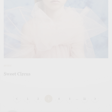
MODE
Sweet Circus
1
2
3
4
5
…
11