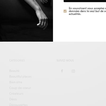
MODE
En souscrivant vous acceptez q
Retour de marché…..
données dans le seul but de 
actualités.
CATÉGORIES
SUIVEZ-NOUS
Beauté
Beautiful places
Bien être
Coup de coeur
Créateurs
Déco
Découvertes