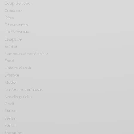
Coup de coeur
Créateurs
Déco
Découvertes
Dis Maîtresse…
Escapade
Famille
Femmes extraordinaires
Food
Histoire du soir
Lifestyle
Mode
Nos bonnes adresses
Nos city guides
Oddi
Séries
Séries
Séries
Shopping