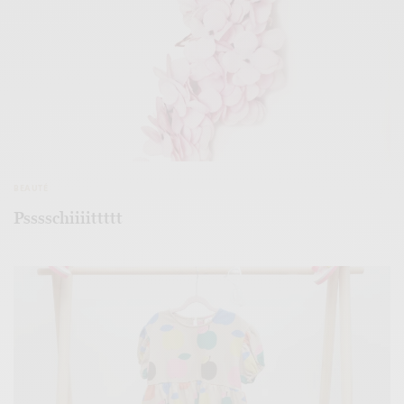
BEAUTÉ
Psssschiiiittttt