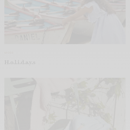
MODE
H.o.l.i.d.a.y.s