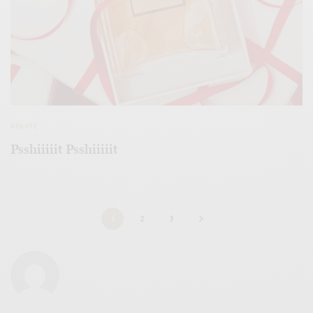
BEAUTÉ
Psshiiiiit Psshiiiiit
1
2
3